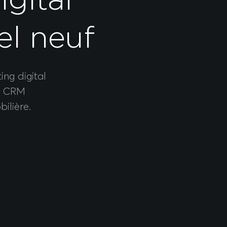
gital
el neuf
ing digital
du CRM
ilière.