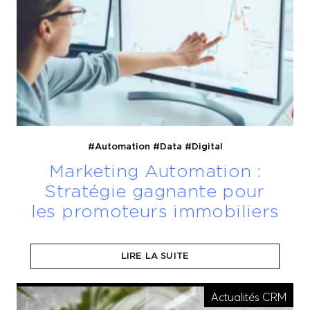
#Automation
#Data
#Digital
Marketing Automation :
Stratégie gagnante pour
les promoteurs immobiliers
Qu’est-ce que le Marketing Automation ?
Comment cela fonctionne t’il ? Quels sont les
LIRE LA SUITE
avantages ? Des questions auxquelles nous
répondons.
Actualités CRM