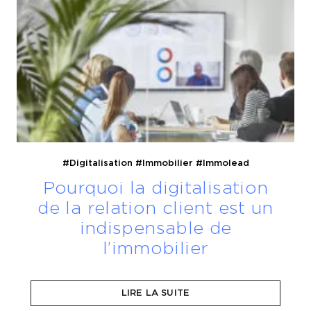
#Digitalisation
#Immobilier
#Immolead
Pourquoi la digitalisation
de la relation client est un
indispensable de
l’immobilier
Découvrez comment la digitalisation est essentielle
lors du parcours client.
LIRE LA SUITE