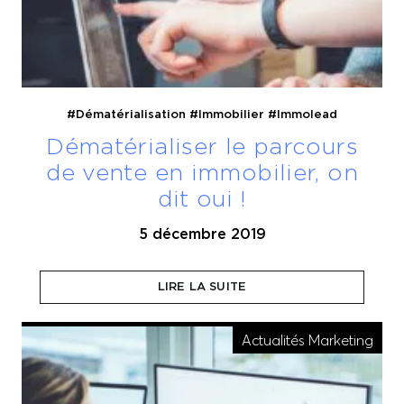
#Dématérialisation
#Immobilier
#Immolead
Dématérialiser le parcours
de vente en immobilier, on
dit oui !
5 décembre 2019
Depuis quelques années, le parcours de vente se
dématérialise et on y trouve beaucoup
LIRE LA SUITE
d’avantages ! Découvrez lesquels…
Actualités Marketing