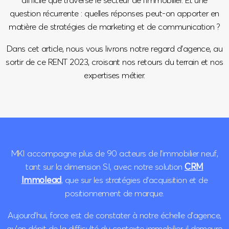
question récurrente : quelles réponses peut-on apporter en
matière de stratégies de marketing et de communication ?
Dans cet article, nous vous livrons notre regard d’agence, au
sortir de ce RENT 2023, croisant nos retours du terrain et nos
expertises métier.
MKI accompagne plus de 90 acteurs de l’immobilier neuf,
tant sur la dimension SI, avec notre solution
CRM
Immolead
, que sur les stratégies d’acquisition et de
positionnement de marque.
Aujourd’hui, force est de constater à notre échelle d’agence,
qu’en dépit de la difficulté du contexte immobilier, il demeure