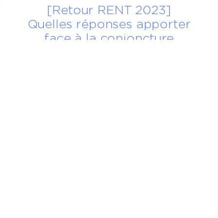
[Retour RENT 2023]
s Options
Quelles réponses apporter
ètres de confidentialité, en garantissant la conformité avec le
face à la conjoncture
actuelle ?
23 novembre 2023
LIRE LA SUITE
mmo