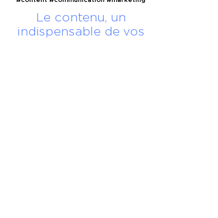
#content
#communication
#marketing
Le contenu, un
indispensable de vos
s réglementations. Personnalisez vos préférences pour contrôler
stratégies marketing &
communication
4 octobre 2023
LIRE LA SUITE