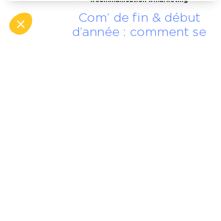
#communication
#marketing
Axeptio consent
Plateforme de Gestion du Consentement : Personnalisez vo
Com’ de fin & début
d’année : comment se
Notre plateforme vous permet d'adapter et de gérer vos param
démarquer ?
12 décembre 2023
LIRE LA SUITE
Actualités I