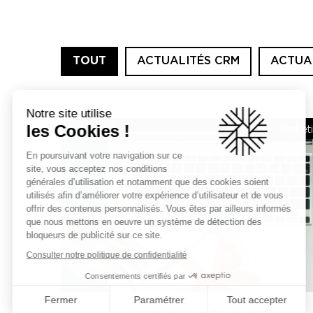
TOUT
ACTUALITÉS CRM
ACTUA
Notre site utilise
les Cookies !
Actualités Market
En poursuivant votre navigation sur ce
site, vous acceptez nos conditions
générales d’utilisation et notamment que des cookies soient
utilisés afin d’améliorer votre expérience d’utilisateur et de vous
offrir des contenus personnalisés. Vous êtes par ailleurs informés
que nous mettons en oeuvre un système de détection des
bloqueurs de publicité sur ce site.
Consulter notre politique de confidentialité
Consentements certifiés par
Fermer
Paramétrer
Tout accepter