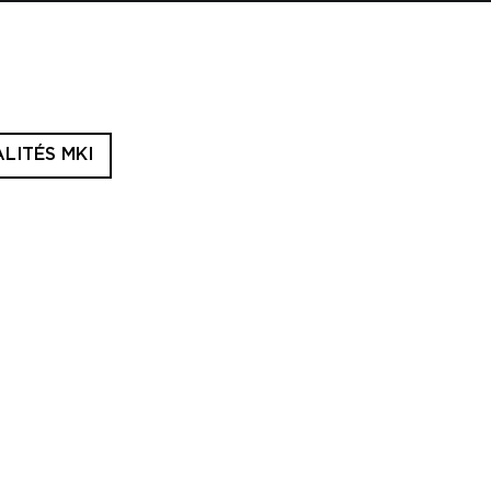
LITÉS MKI
s réglementations. Personnalisez vos préférences pour contrôler