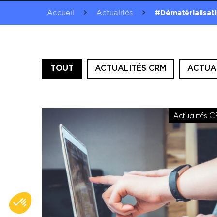
Accueil
Actualités
#Dématérialisat
TOUT
ACTUALITÉS CRM
ACTUA
Actualités 
Axeptio consent
Plateforme de Gestion du Consentement : Personnalisez vo
Notre plateforme vous permet d'adapter et de gérer vos param