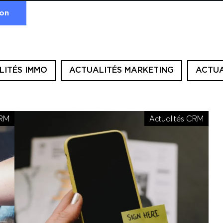
ion
LITÉS IMMO
ACTUALITÉS MARKETING
ACTUA
CRM
Actualités CRM
s Options
ètres de confidentialité, en garantissant la conformité avec le