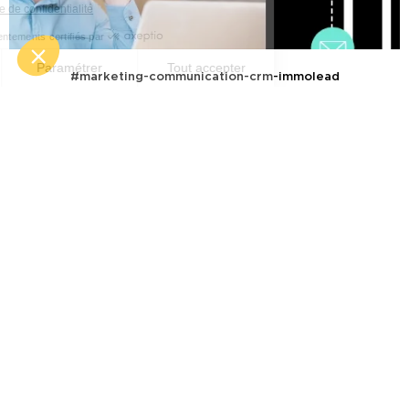
Consulter notre politique de confidentialité
Consentements certifiés par
Fermer
Paramétrer
Tout accepter
#marketing-communication-crm-immolead
Axeptio consent
Traitement commercial, et si
Plateforme de Gestion du Consentement : Personnalisez vos O
le retour aux fondamentaux
Notre plateforme vous permet d'adapter et de gérer vos paramètr
était la solution ?
19 mars 2024
LIRE LA SUITE