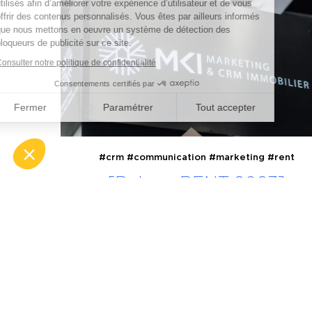
utilisés afin d’améliorer votre expérience d’utilisateur et de vous
offrir des contenus personnalisés. Vous êtes par ailleurs informés
que nous mettons en oeuvre un système de détection des
bloqueurs de publicité sur ce site.
Consulter notre politique de confidentialité
Consentements certifiés par
Fermer
Paramétrer
Tout accepter
Axeptio consent
Plateforme de Gestion du Consentement : Personnalisez vo
#crm
#communication
#marketing
#rent
Notre plateforme vous permet d'adapter et de gérer vos param
[Retour RENT 2023]
Quelles réponses apporte
face à la conjoncture
actuelle ?
23 novembre 2023
LIRE LA SUITE