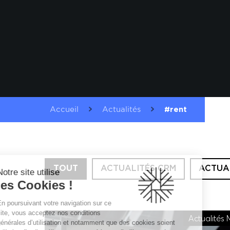
Accueil
Actualités
#rent
TOUT
ACTUALITÉS CRM
ACTUA
Notre site utilise
les Cookies !
En poursuivant votre navigation sur ce
site, vous acceptez nos conditions
Actualités 
générales d’utilisation et notamment que des cookies soient