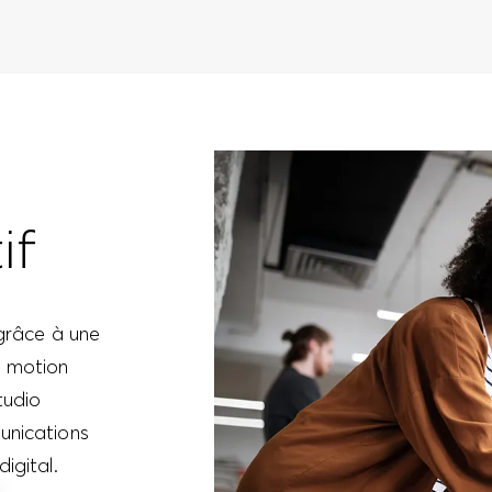
if
 grâce à une
e motion
tudio
munications
igital.