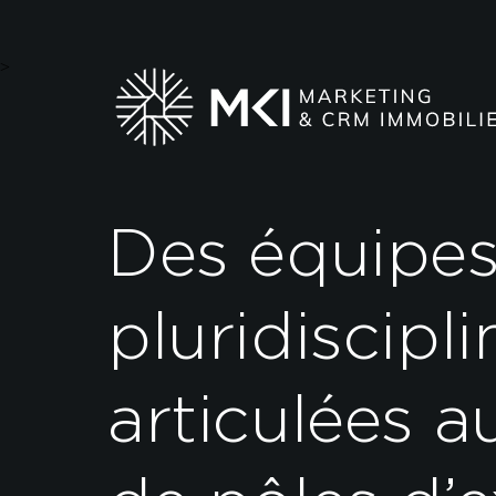
>
Des équipe
pluridiscipli
articulées a