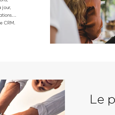
jour,
tations…
ipe CRM.
Le p