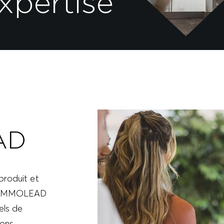
xpertise
AD
produit et
RM IMMOLEAD
els de
ions,