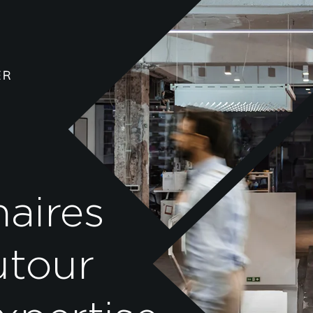
s
naires
utour