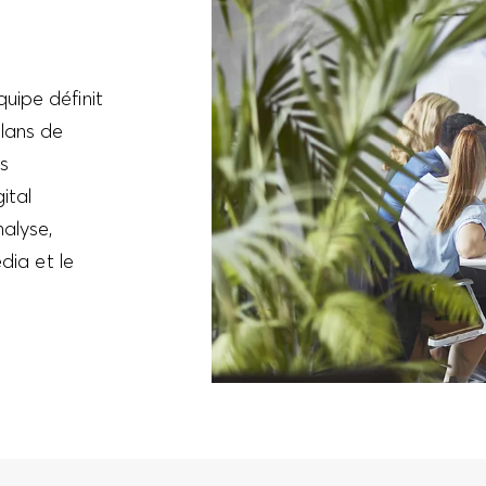
uipe définit
plans de
s
ital
nalyse,
edia et le