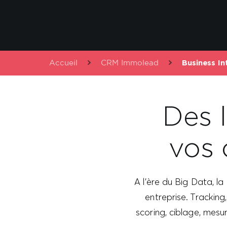
Accueil
CRM Immolead
Business In
Des l
vos
A l'ère du Big Data, la
entreprise. Tracking,
scoring, ciblage, mes