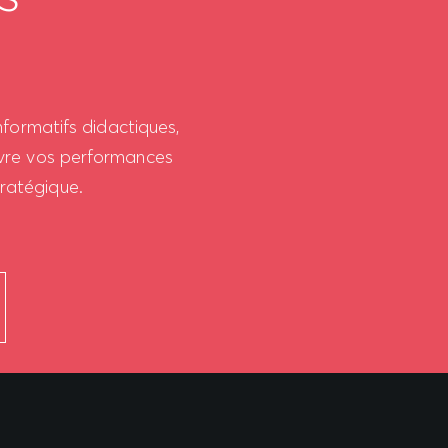
formatifs didactiques,
uivre vos performances
tratégique.