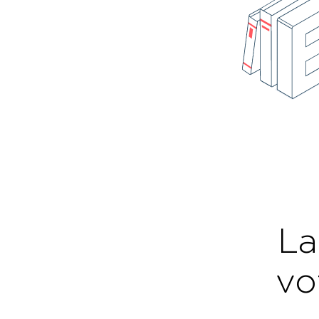
La
vo