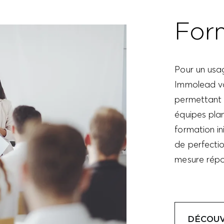
For
Pour un usa
Immolead vo
permettant 
équipes plan
formation in
de perfecti
mesure répo
DÉCOUV