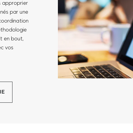
s approprier
gnés par une
coordination
éthodologie
t en bout,
ec vos
IE