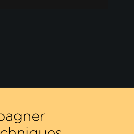
pagner
echniques