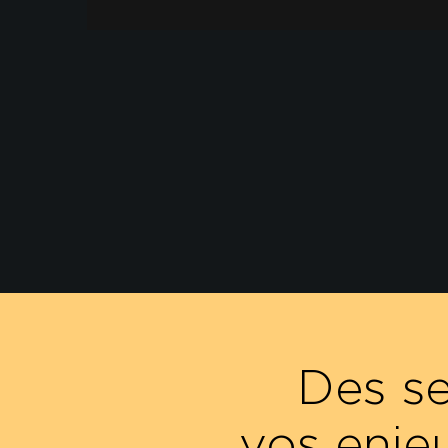
Des s
vos enje