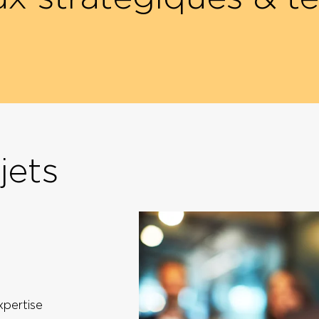
jets
xpertise