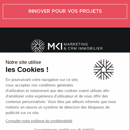
INNOVER POUR VOS PROJETS
Notre site utilise
20 Boulevard du Parc
les Cookies !
92200 Neuilly-sur-Seine
En poursuivant votre navigation sur ce site,
Suivez-nous !
vous acceptez nos conditions générales
d’utilisation et notamment que des cookies soient utilisés afin
Actualités, avant-premières, conseils...
d’améliorer votre expérience d’utilisateur et de vous offrir des
contenus personnalisés. Vous êtes par ailleurs informés que nous
mettons en oeuvre un système de détection des bloqueurs de
publicité sur ce site.
Consulter notre politique de confidentialité
Mentions légales
Plan du site
© MKI
Consentements certifiés par