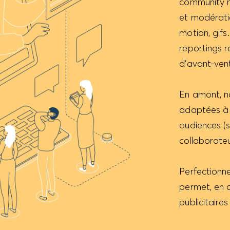
community m
et modérati
motion, gif
reportings r
d’avant-ven
En amont, no
adaptées à 
audiences (s
collaborateur
Perfectionne
permet, en 
publicitaire