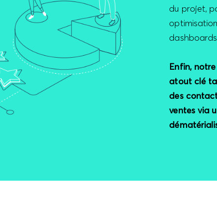
du projet, p
optimisatio
dashboards d
Enfin, not
atout clé t
des contact
ventes via 
dématériali