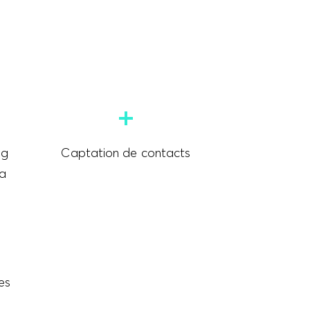
ng
Captation de contacts
ia
es