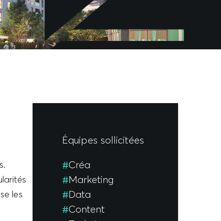
Équipes sollicitées
Créa
s.
Marketing
larités
Data
se les
Content