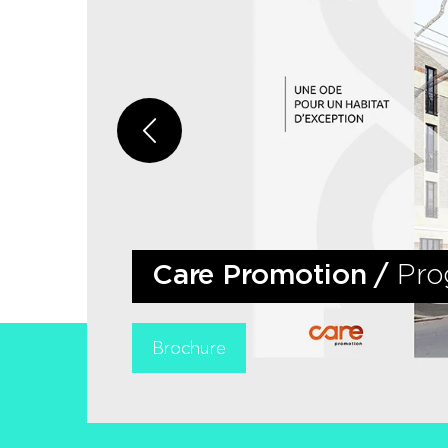
Care Promotion
/
Pro
Brochure