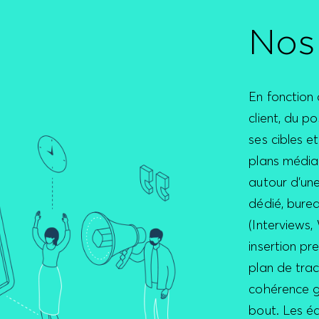
Nos
En fonction 
client, du 
ses cibles e
plans média
autour d’une
dédié, burea
(Interviews,
insertion pre
plan de trac
cohérence g
bout. Les éq