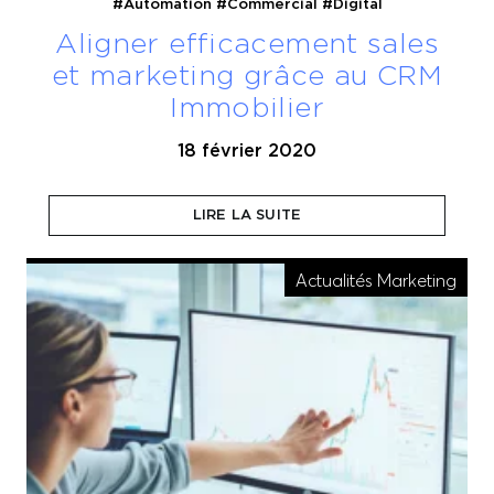
#Automation
#Commercial
#Digital
Aligner efficacement sales
et marketing grâce au CRM
Immobilier
18 février 2020
Le constat est là : commerciaux et marketeurs ne
sont pas suffisamment alignés. Une des solutions ?
LIRE LA SUITE
Le recours à un CRM.
Actualités Marketing